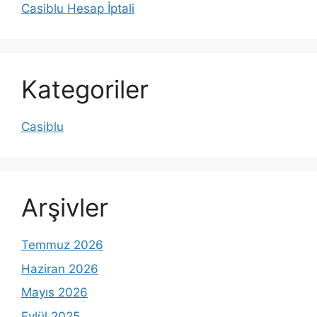
Casiblu Hesap İptali
Kategoriler
Casiblu
Arşivler
Temmuz 2026
Haziran 2026
Mayıs 2026
Eylül 2025