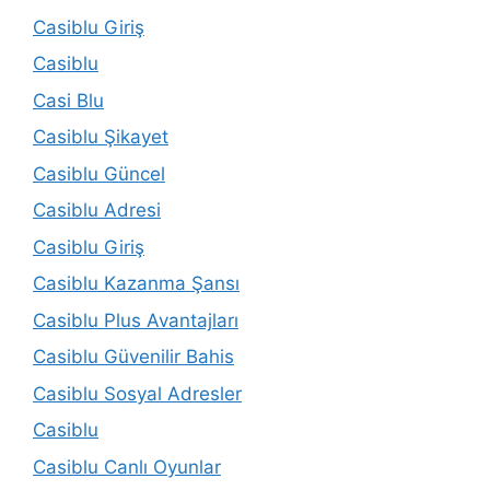
Casiblu Giriş
Casiblu
Casi Blu
Casiblu Şikayet
Casiblu Güncel
Casiblu Adresi
Casiblu Giriş
Casiblu Kazanma Şansı
Casiblu Plus Avantajları
Casiblu Güvenilir Bahis
Casiblu Sosyal Adresler
Casiblu
Casiblu Canlı Oyunlar