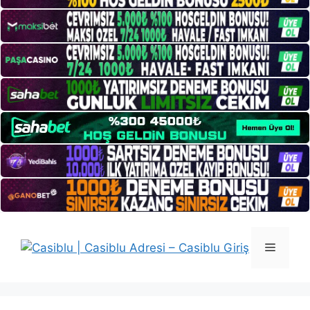
İçeriğe
atla
Menü