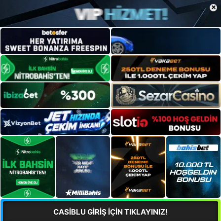
×
CASİBLU GİRİŞ İÇİN TIKLAYINIZ!