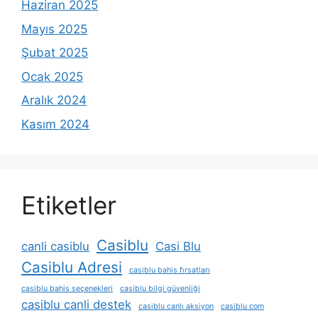
Haziran 2025
Mayıs 2025
Şubat 2025
Ocak 2025
Aralık 2024
Kasım 2024
Etiketler
Casiblu
canli casiblu
Casi Blu
Casiblu Adresi
casiblu bahis fırsatları
casiblu bahis seçenekleri
casiblu bilgi güvenliği
casiblu canli destek
casiblu canlı aksiyon
casiblu com