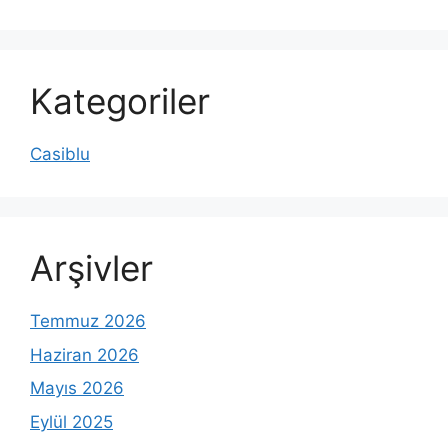
Kategoriler
Casiblu
Arşivler
Temmuz 2026
Haziran 2026
Mayıs 2026
Eylül 2025