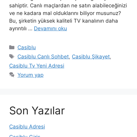
sahiptir. Canlı maçlardan ne satın alabileceğinizi
ve ne kadara mal olduklarını biliyor musunuz?
Bu, şirketin yüksek kaliteli TV kanalının daha
ayrıntılı …
Devamını oku
Kategoriler
Casiblu
Etiketler
Casiblu Canlı Sohbet
,
Casiblu Şikayet
,
Casiblu Tv Yeni Adresi
Yorum yap
Son Yazılar
Casiblu Adresi
Casiblu Giriş