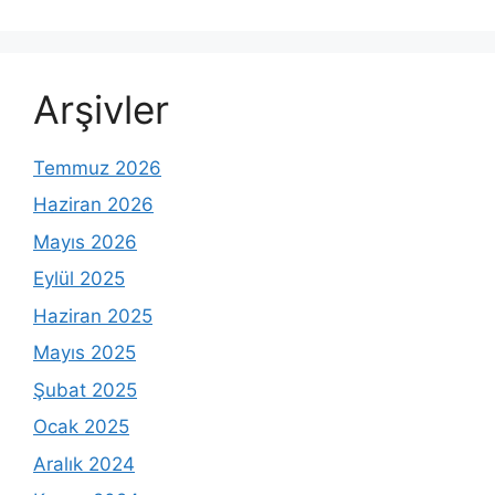
Arşivler
Temmuz 2026
Haziran 2026
Mayıs 2026
Eylül 2025
Haziran 2025
Mayıs 2025
Şubat 2025
Ocak 2025
Aralık 2024