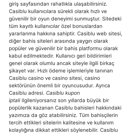
giriş sayfasından rahatlıkla ulaşabilirsiniz.
Casiblu kullanıcılara sürekli olarak hızlı ve
güvenilir bir oyun deneyimi sunmuştur. Sitedeki
tüm kayıtlı kullanıcılar özel bonuslardan
yararlanma hakkına sahiptir. Casiblu web sitesi,
diğer bahis siteleri arasında yaygın olarak
popüler ve güvenilir bir bahis platformu olarak
kabul edilmektedir. Kullanıcı geri bildirimleri
genel olarak olumlu ancak siteyle ilgili birkaç
şikayet var. Hızlı ödeme işlemleriyle tanınan
Casiblu casino ve casino sitesi, casino
sektörünün önemli bir oyuncusudur. Ayrıca
Casiblu adresi.
Casiblu kupon
iptali
ilgileniyorsanız son yıllarda büyük bir
popülerlik kazanan Casiblu bahisleri hakkındaki
yazımıza da göz atabilirsiniz. Tüm bahisçilerin
tercih ettikleri sitelerin kalitesine ve kullanım
kolaylığına dikkat ettikleri söylenebilir. Casiblu