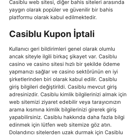
Casiblu web sitesi, diğer bahis siteleri arasında
yaygın olarak popüler ve güvenilir bir bahis
platformu olarak kabul edilmektedir.
Casiblu Kupon İptali
Kullanıcı geri bildirimleri genel olarak olumlu
ancak siteyle ilgili birkaç şikayet var. Casiblu
casino ve casino sitesi hızlı bir şekilde ödeme
yapmanızı sağlar ve casino sektörünün en iyi
şirketlerinden biri olarak kabul edilir. Casiblu
giriş bilgileri değiştirildi. Casiblu mevcut giriş
adresinizdir. Casiblu kimlik bilgilerinizi almak için
web sitemizi ziyaret edebilir veya tarayıcınızın
arama kısmına kimlik bilgilerinizi girerek giriş
yapabilirsiniz. Casiblu hakkında daha fazla bilgi
edinmek için lütfen web sitemize göz atın.
Dolandırıcı sitelerden uzak durmak için Casiblu