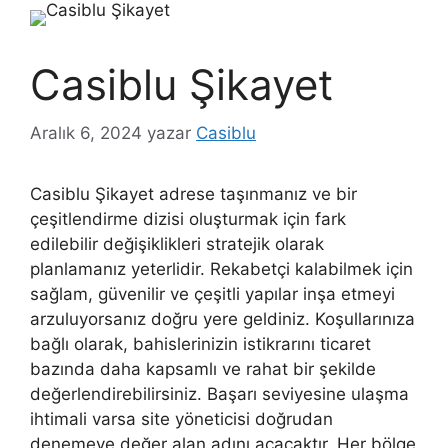
Casiblu Şikayet
Aralık 6, 2024
yazar
Casiblu
Casiblu Şikayet adrese taşınmanız ve bir
çeşitlendirme dizisi oluşturmak için fark
edilebilir değişiklikleri stratejik olarak
planlamanız yeterlidir. Rekabetçi kalabilmek için
sağlam, güvenilir ve çeşitli yapılar inşa etmeyi
arzuluyorsanız doğru yere geldiniz. Koşullarınıza
bağlı olarak, bahislerinizin istikrarını ticaret
bazında daha kapsamlı ve rahat bir şekilde
değerlendirebilirsiniz. Başarı seviyesine ulaşma
ihtimali varsa site yöneticisi doğrudan
denemeye değer alan adını açacaktır. Her bölge