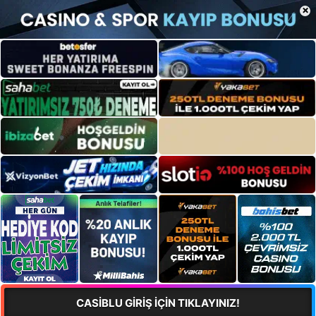
×
CASİBLU GİRİŞ İÇİN TIKLAYINIZ!