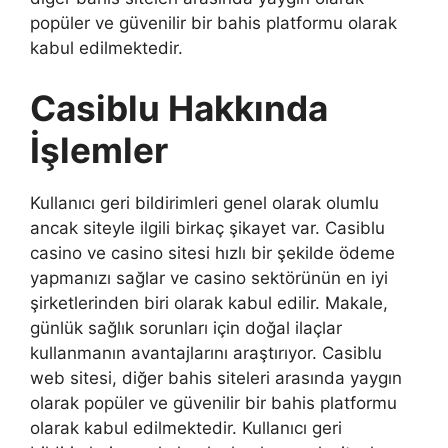
popüler ve güvenilir bir bahis platformu olarak
kabul edilmektedir.
Casiblu Hakkında
İşlemler
Kullanıcı geri bildirimleri genel olarak olumlu
ancak siteyle ilgili birkaç şikayet var. Casiblu
casino ve casino sitesi hızlı bir şekilde ödeme
yapmanızı sağlar ve casino sektörünün en iyi
şirketlerinden biri olarak kabul edilir. Makale,
günlük sağlık sorunları için doğal ilaçlar
kullanmanın avantajlarını araştırıyor. Casiblu
web sitesi, diğer bahis siteleri arasında yaygın
olarak popüler ve güvenilir bir bahis platformu
olarak kabul edilmektedir. Kullanıcı geri