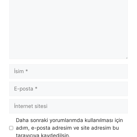
İsim
E-
posta
İnternet
sitesi
Daha sonraki yorumlarımda kullanılması için
adım, e-posta adresim ve site adresim bu
tarayıcıya kaydedilsin.