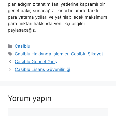
planladığımız tanıtım faaliyetlerine kapsamlı bir
genel bakış sunacağız. İkinci bölümde farklı
para yatırma yolları ve yatırılabilecek maksimum
para miktarı hakkında yenilikçi bilgiler
paylaşacağız.
Kategoriler
Casiblu
Etiketler
Casiblu Hakkında İşlemler
,
Casiblu Şikayet
Casiblu Güncel Giriş
Casiblu Lisans Güvenilirliği
Yorum yapın
Yorum