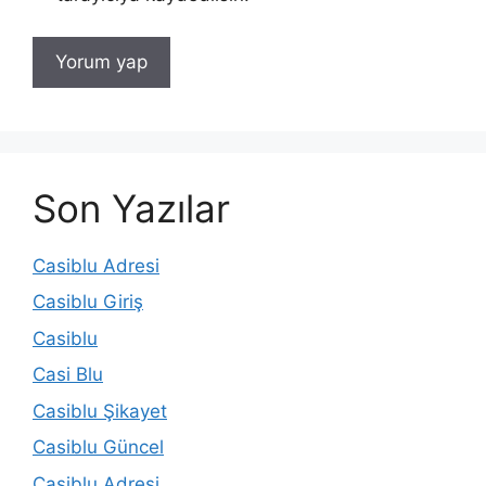
Son Yazılar
Casiblu Adresi
Casiblu Giriş
Casiblu
Casi Blu
Casiblu Şikayet
Casiblu Güncel
Casiblu Adresi