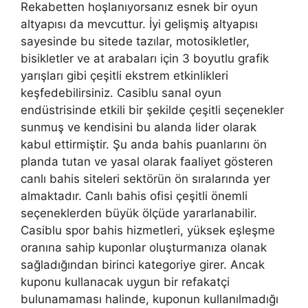
Rekabetten hoşlanıyorsanız esnek bir oyun
altyapısı da mevcuttur. İyi gelişmiş altyapısı
sayesinde bu sitede tazılar, motosikletler,
bisikletler ve at arabaları için 3 boyutlu grafik
yarışları gibi çeşitli ekstrem etkinlikleri
keşfedebilirsiniz. Casiblu sanal oyun
endüstrisinde etkili bir şekilde çeşitli seçenekler
sunmuş ve kendisini bu alanda lider olarak
kabul ettirmiştir. Şu anda bahis puanlarını ön
planda tutan ve yasal olarak faaliyet gösteren
canlı bahis siteleri sektörün ön sıralarında yer
almaktadır. Canlı bahis ofisi çeşitli önemli
seçeneklerden büyük ölçüde yararlanabilir.
Casiblu spor bahis hizmetleri, yüksek eşleşme
oranına sahip kuponlar oluşturmanıza olanak
sağladığından birinci kategoriye girer. Ancak
kuponu kullanacak uygun bir refakatçi
bulunamaması halinde, kuponun kullanılmadığı